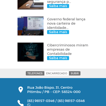
segurança p...
Saiba mais
Governo federal lança
nova carteira de
identidade...
Saiba mais
Cibercriminosos miram
empresas de
Contabilidade
Saiba mais
TELEFONES
ENCARREGADO
SUBIR
Rua João Bispo, 31, Centro
Pitimbu / PB - CEP: 58324-000
(83) 98157-0346 /
(83) 98157-0346