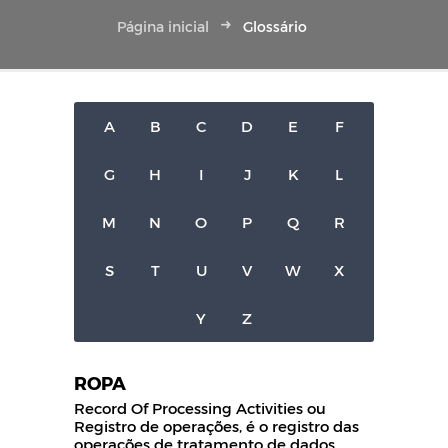
Página inicial
Glossário
A
B
C
D
E
F
G
H
I
J
K
L
M
N
O
P
Q
R
S
T
U
V
W
X
Y
Z
ROPA
Record Of Processing Activities ou
Registro de operações, é o registro das
operações de tratamento de dados