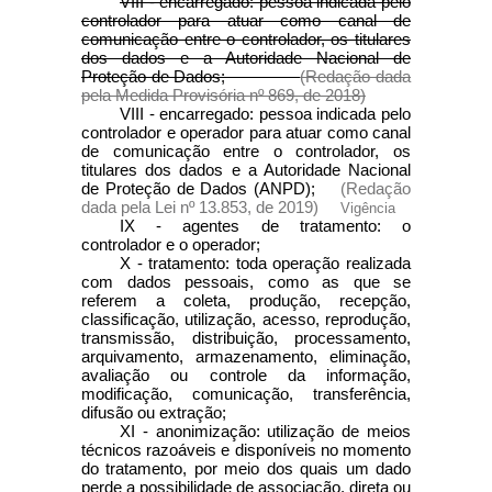
VIII - encarregado: pessoa indicada pelo
controlador para atuar como canal de
comunicação entre o controlador, os titulares
dos dados e a Autoridade Nacional de
Proteção de Dados;
(Redação dada
pela Medida Provisória nº 869, de 2018)
VIII - encarregado: pessoa indicada pelo
controlador e operador para atuar como canal
de comunicação entre o controlador, os
titulares dos dados e a Autoridade Nacional
de Proteção de Dados (ANPD);
(Redação
dada pela Lei nº 13.853, de 2019)
Vigência
IX - agentes de tratamento: o
controlador e o operador;
X - tratamento: toda operação realizada
com dados pessoais, como as que se
referem a coleta, produção, recepção,
classificação, utilização, acesso, reprodução,
transmissão, distribuição, processamento,
arquivamento, armazenamento, eliminação,
avaliação ou controle da informação,
modificação, comunicação, transferência,
difusão ou extração;
XI - anonimização: utilização de meios
técnicos razoáveis e disponíveis no momento
do tratamento, por meio dos quais um dado
perde a possibilidade de associação, direta ou