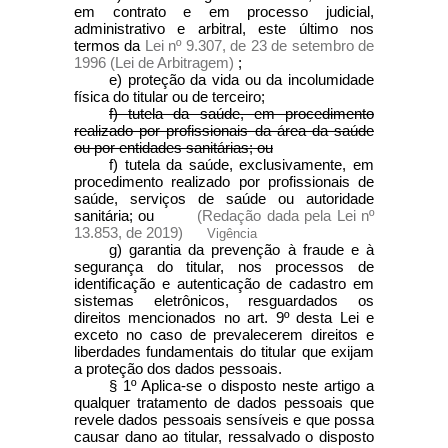
em contrato e em processo judicial,
administrativo e arbitral, este último nos
termos da
Lei nº 9.307, de 23 de setembro de
1996 (Lei de Arbitragem)
;
e) proteção da vida ou da incolumidade
física do titular ou de terceiro;
f) tutela da saúde, em procedimento
realizado por profissionais da área da saúde
ou por entidades sanitárias; ou
f) tutela da saúde, exclusivamente, em
procedimento realizado por profissionais de
saúde, serviços de saúde ou autoridade
sanitária; ou
(Redação dada pela Lei nº
13.853, de 2019)
Vigência
g) garantia da prevenção à fraude e à
segurança do titular, nos processos de
identificação e autenticação de cadastro em
sistemas eletrônicos, resguardados os
direitos mencionados no art. 9º desta Lei e
exceto no caso de prevalecerem direitos e
liberdades fundamentais do titular que exijam
a proteção dos dados pessoais.
§ 1º Aplica-se o disposto neste artigo a
qualquer tratamento de dados pessoais que
revele dados pessoais sensíveis e que possa
causar dano ao titular, ressalvado o disposto