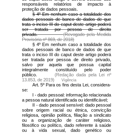
responsáveis relatórios de impacto à
proteção de dados pessoais.
§ 4º Em nenhum caso a totalidade dos
dados pessoais de banco de dados de que
trata o inciso III do caput deste artigo poderá
ser tratada por pessoa de direito
privado.
(Revogado pela Medida
Provisória nº 869, de 2018)
§ 4º Em nenhum caso a totalidade dos
dados pessoais de banco de dados de que
trata o inciso III do
caput
deste artigo poderá
ser tratada por pessoa de direito privado,
salvo por aquela que possua capital
integralmente constituído pelo poder
público.
(Redação dada pela Lei nº
13.853, de 2019)
Vigência
Art. 5º Para os fins desta Lei, considera-
se:
I - dado pessoal: informação relacionada
a pessoa natural identificada ou identificável;
II - dado pessoal sensível: dado pessoal
sobre origem racial ou étnica, convicção
religiosa, opinião política, filiação a sindicato
ou a organização de caráter religioso,
filosófico ou político, dado referente à saúde
ou à vida sexual, dado genético ou