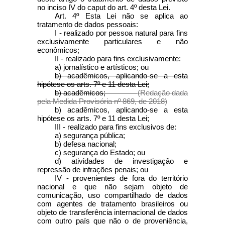
no inciso IV do caput do art. 4º desta Lei.
Art. 4º Esta Lei não se aplica ao
tratamento de dados pessoais:
I - realizado por pessoa natural para fins
exclusivamente particulares e não
econômicos;
II - realizado para fins exclusivamente:
a) jornalístico e artísticos; ou
b) acadêmicos, aplicando-se a esta
hipótese os arts. 7º e 11 desta Lei;
b) acadêmicos;
(Redação dada
pela Medida Provisória nº 869, de 2018)
b) acadêmicos, aplicando-se a esta
hipótese os arts. 7º e 11 desta Lei;
III - realizado para fins exclusivos de:
a) segurança pública;
b) defesa nacional;
c) segurança do Estado; ou
d) atividades de investigação e
repressão de infrações penais; ou
IV - provenientes de fora do território
nacional e que não sejam objeto de
comunicação, uso compartilhado de dados
com agentes de tratamento brasileiros ou
objeto de transferência internacional de dados
com outro país que não o de proveniência,