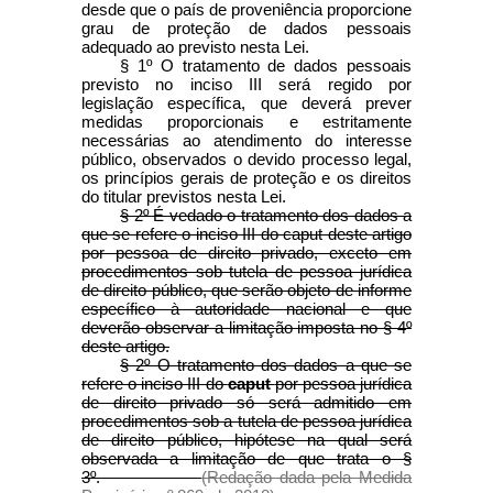
desde que o país de proveniência proporcione
grau de proteção de dados pessoais
adequado ao previsto nesta Lei.
§ 1º O tratamento de dados pessoais
previsto no inciso III será regido por
legislação específica, que deverá prever
medidas proporcionais e estritamente
necessárias ao atendimento do interesse
público, observados o devido processo legal,
os princípios gerais de proteção e os direitos
do titular previstos nesta Lei.
§ 2º É vedado o tratamento dos dados a
que se refere o inciso III do caput deste artigo
por pessoa de direito privado, exceto em
procedimentos sob tutela de pessoa jurídica
de direito público, que serão objeto de informe
específico à autoridade nacional e que
deverão observar a limitação imposta no § 4º
deste artigo.
§ 2º O tratamento dos dados a que se
refere o inciso III do
caput
por pessoa jurídica
de direito privado só será admitido em
procedimentos sob a tutela de pessoa jurídica
de direito público, hipótese na qual será
observada a limitação de que trata o §
3º.
(Redação dada pela Medida