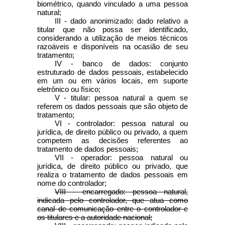
biométrico, quando vinculado a uma pessoa
natural;
III - dado anonimizado: dado relativo a
titular que não possa ser identificado,
considerando a utilização de meios técnicos
razoáveis e disponíveis na ocasião de seu
tratamento;
IV - banco de dados: conjunto
estruturado de dados pessoais, estabelecido
em um ou em vários locais, em suporte
eletrônico ou físico;
V - titular: pessoa natural a quem se
referem os dados pessoais que são objeto de
tratamento;
VI - controlador: pessoa natural ou
jurídica, de direito público ou privado, a quem
competem as decisões referentes ao
tratamento de dados pessoais;
VII - operador: pessoa natural ou
jurídica, de direito público ou privado, que
realiza o tratamento de dados pessoais em
nome do controlador;
VIII - encarregado: pessoa natural,
indicada pelo controlador, que atua como
canal de comunicação entre o controlador e
os titulares e a autoridade nacional;