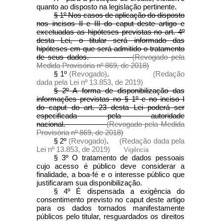
quanto ao disposto na legislação pertinente.
§ 1º Nos casos de aplicação do disposto
nos incisos II e III do caput deste artigo e
excetuadas as hipóteses previstas no art. 4º
desta Lei, o titular será informado das
hipóteses em que será admitido o tratamento
de seus dados.
(Revogado pela
Medida Provisória nº 869, de 2018)
§ 1º
(Revogado)
.
(Redação
dada pela Lei nº 13.853, de 2019)
§ 2º A forma de disponibilização das
informações previstas no § 1º e no inciso I
do caput do art. 23 desta Lei poderá ser
especificada pela autoridade
nacional.
(Revogado pela Medida
Provisória nº 869, de 2018)
§ 2º
(Revogado)
.
(Redação dada pela
Lei nº 13.853, de 2019)
Vigência
§ 3º O tratamento de dados pessoais
cujo acesso é público deve considerar a
finalidade, a boa-fé e o interesse público que
justificaram sua disponibilização.
§ 4º É dispensada a exigência do
consentimento previsto no caput deste artigo
para os dados tornados manifestamente
públicos pelo titular, resguardados os direitos