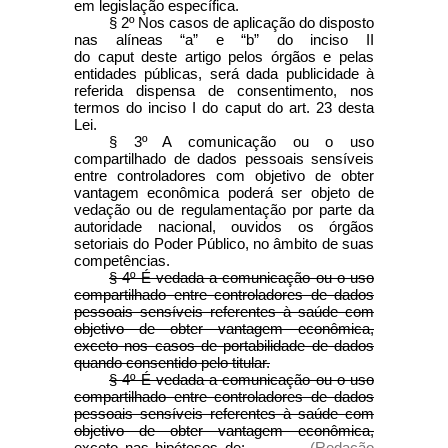
em legislação específica.
§ 2º Nos casos de aplicação do disposto
nas alíneas “a” e “b” do inciso II
do caput deste artigo pelos órgãos e pelas
entidades públicas, será dada publicidade à
referida dispensa de consentimento, nos
termos do inciso I do caput do art. 23 desta
Lei.
§ 3º A comunicação ou o uso
compartilhado de dados pessoais sensíveis
entre controladores com objetivo de obter
vantagem econômica poderá ser objeto de
vedação ou de regulamentação por parte da
autoridade nacional, ouvidos os órgãos
setoriais do Poder Público, no âmbito de suas
competências.
§ 4º É vedada a comunicação ou o uso
compartilhado entre controladores de dados
pessoais sensíveis referentes à saúde com
objetivo de obter vantagem econômica,
exceto nos casos de portabilidade de dados
quando consentido pelo titular.
§ 4º É vedada a comunicação ou o uso
compartilhado entre controladores de dados
pessoais sensíveis referentes à saúde com
objetivo de obter vantagem econômica,
exceto nas hipóteses de:
(Redação