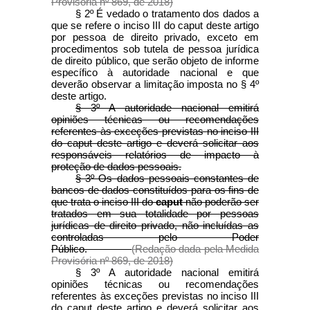
Provisória nº 869, de 2018)
§ 2º É vedado o tratamento dos dados a
que se refere o inciso III do caput deste artigo
por pessoa de direito privado, exceto em
procedimentos sob tutela de pessoa jurídica
de direito público, que serão objeto de informe
específico à autoridade nacional e que
deverão observar a limitação imposta no § 4º
deste artigo.
§ 3º A autoridade nacional emitirá
opiniões técnicas ou recomendações
referentes às exceções previstas no inciso III
do caput deste artigo e deverá solicitar aos
responsáveis relatórios de impacto à
proteção de dados pessoais.
§ 3º Os dados pessoais constantes de
bancos de dados constituídos para os fins de
que trata o inciso III do
caput
não poderão ser
tratados em sua totalidade por pessoas
jurídicas de direito privado, não incluídas as
controladas pelo Poder
Público.
(Redação dada pela Medida
Provisória nº 869, de 2018)
§ 3º A autoridade nacional emitirá
opiniões técnicas ou recomendações
referentes às exceções previstas no inciso III
do caput deste artigo e deverá solicitar aos