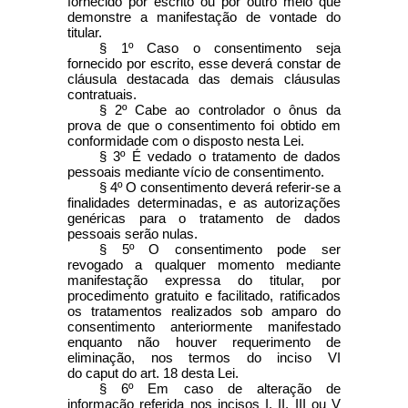
fornecido por escrito ou por outro meio que
demonstre a manifestação de vontade do
titular.
§ 1º Caso o consentimento seja
fornecido por escrito, esse deverá constar de
cláusula destacada das demais cláusulas
contratuais.
§ 2º Cabe ao controlador o ônus da
prova de que o consentimento foi obtido em
conformidade com o disposto nesta Lei.
§ 3º É vedado o tratamento de dados
pessoais mediante vício de consentimento.
§ 4º O consentimento deverá referir-se a
finalidades determinadas, e as autorizações
genéricas para o tratamento de dados
pessoais serão nulas.
§ 5º O consentimento pode ser
revogado a qualquer momento mediante
manifestação expressa do titular, por
procedimento gratuito e facilitado, ratificados
os tratamentos realizados sob amparo do
consentimento anteriormente manifestado
enquanto não houver requerimento de
eliminação, nos termos do inciso VI
do caput do art. 18 desta Lei.
§ 6º Em caso de alteração de
informação referida nos incisos I, II, III ou V