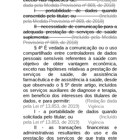
dada pela Medida Provisória nº 869, de 2018)
I - portabilidade de dados quando
consentido pelo titular; ou
(Incluído
pela Medida Provisória nº 869, de 2018)
II - necessidade de comunicação para a
adequada prestação de serviços de saúde
suplementar.
(Incluído pela Medida
Provisória nº 869, de 2018)
§ 4º É vedada a comunicação ou o uso
compartilhado entre controladores de dados
pessoais sensíveis referentes à saúde com
objetivo de obter vantagem econômica,
exceto nas hipóteses relativas a prestação de
serviços de saúde, de assistência
farmacêutica e de assistência à saúde, desde
que observado o § 5º deste artigo, incluídos
os serviços auxiliares de diagnose e terapia,
em benefício dos interesses dos titulares de
dados, e para permitir:
(Redação dada
pela Lei nº 13.853, de 2019)
Vigência
I - a portabilidade de dados quando
solicitada pelo titular; ou
(Incluído
pela Lei nº 13.853, de 2019)
Vigência
II - as transações financeiras e
administrativas resultantes do uso e da
prestação dos serviços de que trata este