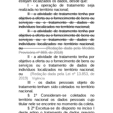
estejam localizados os dados, desde que:
I - a operação de tratamento seja
realizada no território nacional;
II - a atividade de tratamento tenha por
objetivo a oferta ou o fornecimento de bens ou
serviços ou o tratamento de dados de
indivíduos localizados no território nacional;
II - a atividade de tratamento tenha por
objetivo a oferta ou o fornecimento de bens ou
serviços ou o tratamento de dados de
indivíduos localizados no território nacional;
ou
(Redação dada pela Medida
Provisória nº 869, de 2018)
II - a atividade de tratamento tenha por
objetivo a oferta ou o fornecimento de bens ou
serviços ou o tratamento de dados de
indivíduos localizados no território nacional;
ou
(Redação dada pela Lei nº 13.853, de
2019)
Vigência
III - os dados pessoais objeto do
tratamento tenham sido coletados no território
nacional.
§ 1º Consideram-se coletados no
território nacional os dados pessoais cujo
titular nele se encontre no momento da coleta.
§ 2º Excetua-se do disposto no inciso I
deste artigo o tratamento de dados previsto