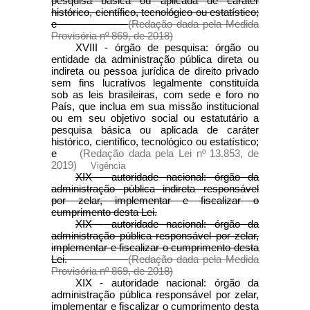
pesquisa básica ou aplicada de caráter
histórico, científico, tecnológico ou estatístico;
e
(Redação dada pela Medida
Provisória nº 869, de 2018)
XVIII - órgão de pesquisa: órgão ou
entidade da administração pública direta ou
indireta ou pessoa jurídica de direito privado
sem fins lucrativos legalmente constituída
sob as leis brasileiras, com sede e foro no
País, que inclua em sua missão institucional
ou em seu objetivo social ou estatutário a
pesquisa básica ou aplicada de caráter
histórico, científico, tecnológico ou estatístico;
e
(Redação dada pela Lei nº 13.853, de
2019)
Vigência
XIX - autoridade nacional: órgão da
administração pública indireta responsável
por zelar, implementar e fiscalizar o
cumprimento desta Lei.
XIX - autoridade nacional: órgão da
administração pública responsável por zelar,
implementar e fiscalizar o cumprimento desta
Lei.
(Redação dada pela Medida
Provisória nº 869, de 2018)
XIX - autoridade nacional: órgão da
administração pública responsável por zelar,
implementar e fiscalizar o cumprimento desta