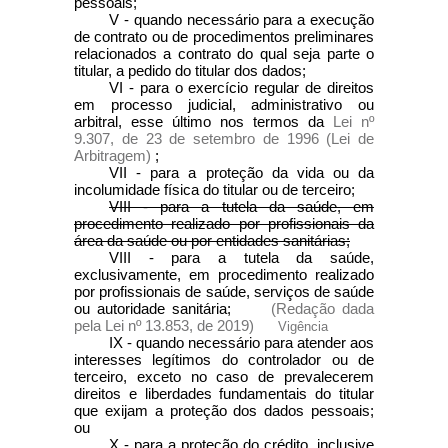
pessoais;
V - quando necessário para a execução
de contrato ou de procedimentos preliminares
relacionados a contrato do qual seja parte o
titular, a pedido do titular dos dados;
VI - para o exercício regular de direitos
em processo judicial, administrativo ou
arbitral, esse último nos termos da
Lei nº
9.307, de 23 de setembro de 1996 (Lei de
Arbitragem)
;
VII - para a proteção da vida ou da
incolumidade física do titular ou de terceiro;
VIII - para a tutela da saúde, em
procedimento realizado por profissionais da
área da saúde ou por entidades sanitárias;
VIII - para a tutela da saúde,
exclusivamente, em procedimento realizado
por profissionais de saúde, serviços de saúde
ou autoridade sanitária;
(Redação dada
pela Lei nº 13.853, de 2019)
Vigência
IX - quando necessário para atender aos
interesses legítimos do controlador ou de
terceiro, exceto no caso de prevalecerem
direitos e liberdades fundamentais do titular
que exijam a proteção dos dados pessoais;
ou
X - para a proteção do crédito, inclusive