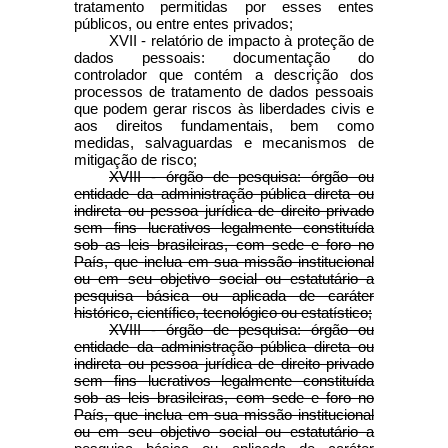
tratamento permitidas por esses entes
públicos, ou entre entes privados;
XVII - relatório de impacto à proteção de
dados pessoais: documentação do
controlador que contém a descrição dos
processos de tratamento de dados pessoais
que podem gerar riscos às liberdades civis e
aos direitos fundamentais, bem como
medidas, salvaguardas e mecanismos de
mitigação de risco;
XVIII - órgão de pesquisa: órgão ou
entidade da administração pública direta ou
indireta ou pessoa jurídica de direito privado
sem fins lucrativos legalmente constituída
sob as leis brasileiras, com sede e foro no
País, que inclua em sua missão institucional
ou em seu objetivo social ou estatutário a
pesquisa básica ou aplicada de caráter
histórico, científico, tecnológico ou estatístico;
XVIII - órgão de pesquisa: órgão ou
entidade da administração pública direta ou
indireta ou pessoa jurídica de direito privado
sem fins lucrativos legalmente constituída
sob as leis brasileiras, com sede e foro no
País, que inclua em sua missão institucional
ou em seu objetivo social ou estatutário a