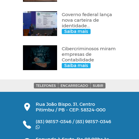
Governo federal lança
nova carteira de
identidade...
Saiba mais
Cibercriminosos miram
empresas de
Contabilidade
Saiba mais
TELEFONES
ENCARREGADO
SUBIR
Rua João Bispo, 31, Centro
Pitimbu / PB - CEP: 58324-000
(83) 98157-0346 /
(83) 98157-0346
Segunda à Sexta: De 08:00hs às